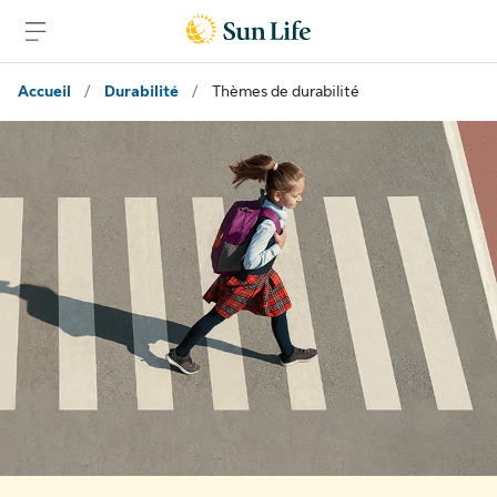
Passer au contenu principal
Passer au pied de page
Accueil
/
Durabilité
/
Thèmes de durabilité