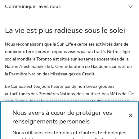
Communiquer avec nous
La vie est plus radieuse sous le soleil
Nous reconnaissons que la Sun Life exerce ses activités dans de
nombreux territoires et régions visées par un traité. Notre siège
social mondial à Toronto est situé sur les terres ancestrales de la
Nation Anishinabek, de la Confédération de Haudenosaunis et de
la Première Nation des Mississaugas de Credit.
Le Canada est toujours habité par de nombreux groupes
autochtones des Premières Nations, des Inuits et des Métis de l’Île
de la Tortue. Nous leur sommes reconnaissants d’avoir l’occasion
de travailler sur ce territoire. Ce message vise à encourager le
Nous avons à cœur de protéger vos
respect des premiers habitants et à reconnaître l’oppression des
renseignements personnels
peuples autochtones. De plus, il reflète l’engagement de la Sun
Life à l’égard des communautés autochtones et de ses employés
Nous utilisons des témoins et d’autres technologies
qui font partie de ces communautés.