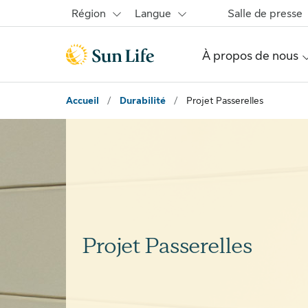
Passer au contenu principal
Passer au pied de page
Région
Langue
Salle de presse
À propos de nous
Accueil
/
Durabilité
/
Projet Passerelles
Projet Passerelles