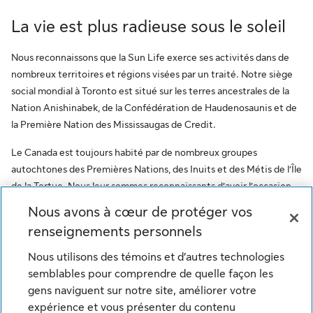
La vie est plus radieuse sous le soleil
Nous reconnaissons que la Sun Life exerce ses activités dans de
nombreux territoires et régions visées par un traité. Notre siège
social mondial à Toronto est situé sur les terres ancestrales de la
Nation Anishinabek, de la Confédération de Haudenosaunis et de
la Première Nation des Mississaugas de Credit.
Le Canada est toujours habité par de nombreux groupes
autochtones des Premières Nations, des Inuits et des Métis de l’Île
de la Tortue. Nous leur sommes reconnaissants d’avoir l’occasion
de travailler sur ce territoire. Ce message vise à encourager le
Nous avons à cœur de protéger vos
respect des premiers habitants et à reconnaître l’oppression des
renseignements personnels
peuples autochtones. De plus, il reflète l’engagement de la Sun
Life à l’égard des communautés autochtones et de ses employés
Nous utilisons des témoins et d’autres technologies
qui font partie de ces communautés.
semblables pour comprendre de quelle façon les
gens naviguent sur notre site, améliorer votre
© Sun Life du Canada, compagnie d'assurance-vie. Tous
expérience et vous présenter du contenu