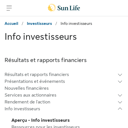
Passer au contenu principal
Passer au pied de page
Accueil
/
Investisseurs
/
Info investisseurs
Info investisseurs
Résultats et rapports financiers
Résultats et rapports financiers
Présentations et événements
Nouvelles financières
Services aux actionnaires
Rendement de l'action
Info investisseurs
Aperçu - Info investisseurs
Ressources pour les investisseurs