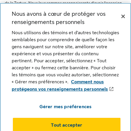
de la Tortue. Nous leur sommes reconnaissants d’avoir l’occasion
de travailler sur ce territoire. Ce message vise à encourager le
Nous avons à cœur de protéger vos
respect des premiers habitants et à reconnaître l’oppression des
renseignements personnels
peuples autochtones. De plus, il reflète l’engagement de la Sun
Life à l’égard des communautés autochtones et de ses employés
Nous utilisons des témoins et d’autres technologies
qui font partie de ces communautés.
semblables pour comprendre de quelle façon les
gens naviguent sur notre site, améliorer votre
© Sun Life du Canada, compagnie d'assurance-vie. Tous
expérience et vous présenter du contenu
droits réservés.
pertinent. Pour accepter, sélectionnez « Tout
accepter » ou fermez cette bannière. Pour choisir
les témoins que vous voulez autoriser, sélectionnez
Notice juridique
Confidentialité
« Gérer mes préférences ».
Comment nous
protégeons vos renseignements personnels
Paramètres des témoins
Sécurité
Plan du site
Gérer mes préférences
Tout accepter