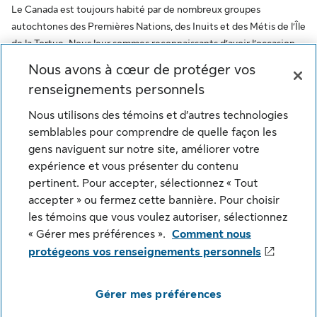
Le Canada est toujours habité par de nombreux groupes
autochtones des Premières Nations, des Inuits et des Métis de l’Île
de la Tortue. Nous leur sommes reconnaissants d’avoir l’occasion
de travailler sur ce territoire. Ce message vise à encourager le
Nous avons à cœur de protéger vos
respect des premiers habitants et à reconnaître l’oppression des
renseignements personnels
peuples autochtones. De plus, il reflète l’engagement de la Sun
Life à l’égard des communautés autochtones et de ses employés
Nous utilisons des témoins et d’autres technologies
qui font partie de ces communautés.
semblables pour comprendre de quelle façon les
gens naviguent sur notre site, améliorer votre
© Sun Life du Canada, compagnie d'assurance-vie. Tous
expérience et vous présenter du contenu
droits réservés.
pertinent. Pour accepter, sélectionnez « Tout
accepter » ou fermez cette bannière. Pour choisir
les témoins que vous voulez autoriser, sélectionnez
Notice juridique
Confidentialité
« Gérer mes préférences ».
Comment nous
protégeons vos renseignements personnels
Paramètres des témoins
Sécurité
Plan du site
Gérer mes préférences