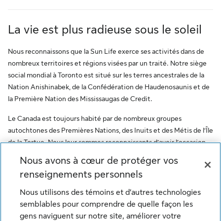
La vie est plus radieuse sous le soleil
Nous reconnaissons que la Sun Life exerce ses activités dans de
nombreux territoires et régions visées par un traité. Notre siège
social mondial à Toronto est situé sur les terres ancestrales de la
Nation Anishinabek, de la Confédération de Haudenosaunis et de
la Première Nation des Mississaugas de Credit.
Le Canada est toujours habité par de nombreux groupes
autochtones des Premières Nations, des Inuits et des Métis de l’Île
de la Tortue. Nous leur sommes reconnaissants d’avoir l’occasion
de travailler sur ce territoire. Ce message vise à encourager le
Nous avons à cœur de protéger vos
respect des premiers habitants et à reconnaître l’oppression des
renseignements personnels
peuples autochtones. De plus, il reflète l’engagement de la Sun
Life à l’égard des communautés autochtones et de ses employés
Nous utilisons des témoins et d’autres technologies
qui font partie de ces communautés.
semblables pour comprendre de quelle façon les
gens naviguent sur notre site, améliorer votre
© Sun Life du Canada, compagnie d'assurance-vie. Tous