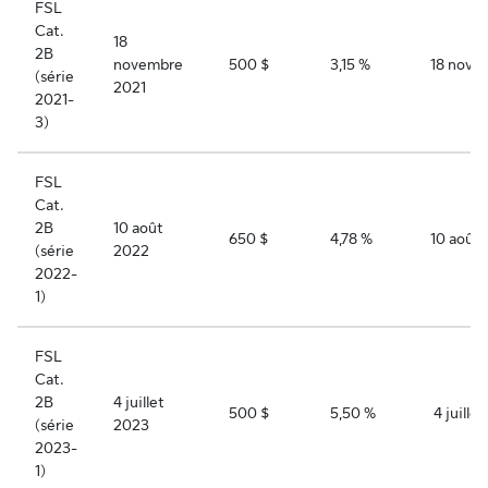
FSL
Cat.
18
2B
novembre
500 $
3,15 %
18 nove
(série
2021
2021-
3)
FSL
Cat.
2B
10 août
650 $
4,78 %
10 août
(série
2022
2022-
1)
FSL
Cat.
2B
4 juillet
500 $
5,50 %
4 juille
(série
2023
2023-
1)