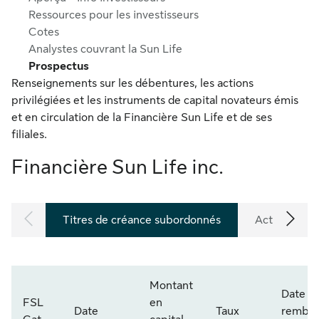
Ressources pour les investisseurs
Cotes
Analystes couvrant la Sun Life
Prospectus
Renseignements sur les débentures, les actions
privilégiées et les instruments de capital novateurs émis
et en circulation de la Financière Sun Life et de ses
filiales.
Financière Sun Life inc.
Titres de créance subordonnés
Actions priv
Montant
Date d
FSL
en
Date
Taux
rembo