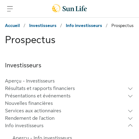
Passer au contenu principal
Passer au pied de page
Accueil
/
Investisseurs
/
Info investisseurs
/
Prospectus
Prospectus
Investisseurs
Aperçu - Investisseurs
Résultats et rapports financiers
Présentations et événements
Nouvelles financières
Services aux actionnaires
Rendement de l'action
Info investisseurs
Aperçu - Info investisseurs