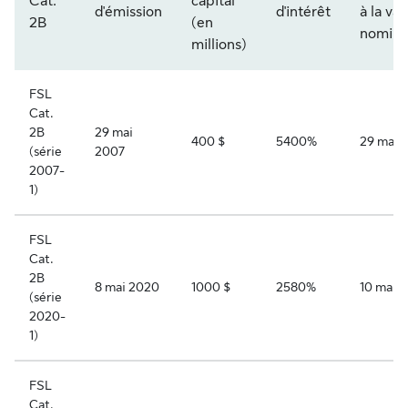
Cat.
capital
d'émission
d'intérêt
à la val
2B
(en
nomina
millions)
FSL
Cat.
2B
29 mai
400 $
5400%
29 mai 
(série
2007
2007-
1)
FSL
Cat.
2B
8 mai 2020
1000 $
2580%
10 mai 
(série
2020-
1)
FSL
Cat.