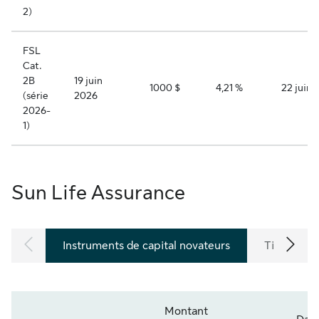
2)
FSL
Cat.
2B
19 juin
1000 $
4,21 %
22 juin 
(série
2026
2026-
1)
Sun Life Assurance
Instruments de capital novateurs
Titres de 
Montant