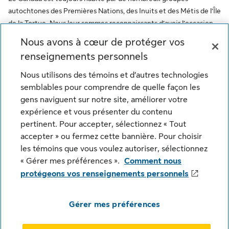
autochtones des Premières Nations, des Inuits et des Métis de l’Île
de la Tortue. Nous leur sommes reconnaissants d’avoir l’occasion
de travailler sur ce territoire. Ce message vise à encourager le
Nous avons à cœur de protéger vos
respect des premiers habitants et à reconnaître l’oppression des
renseignements personnels
peuples autochtones. De plus, il reflète l’engagement de la Sun
Life à l’égard des communautés autochtones et de ses employés
Nous utilisons des témoins et d’autres technologies
qui font partie de ces communautés.
semblables pour comprendre de quelle façon les
gens naviguent sur notre site, améliorer votre
© Sun Life du Canada, compagnie d'assurance-vie. Tous
expérience et vous présenter du contenu
droits réservés.
pertinent. Pour accepter, sélectionnez « Tout
accepter » ou fermez cette bannière. Pour choisir
les témoins que vous voulez autoriser, sélectionnez
Notice juridique
Confidentialité
« Gérer mes préférences ».
Comment nous
protégeons vos renseignements personnels
Paramètres des témoins
Sécurité
Plan du site
Gérer mes préférences