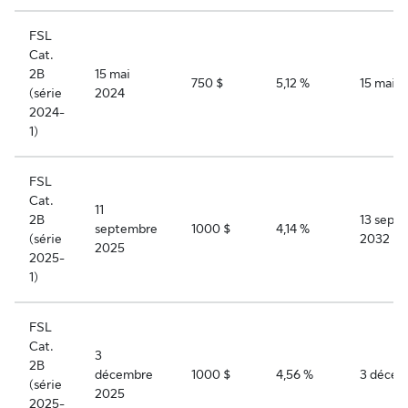
FSL
Cat.
2B
15 mai
750 $
5,12 %
15 mai 2
(série
2024
2024-
1)
FSL
Cat.
11
2B
13 sept
septembre
1000 $
4,14 %
(série
2032
2025
2025-
1)
FSL
Cat.
3
2B
décembre
1000 $
4,56 %
3 décem
(série
2025
2025-