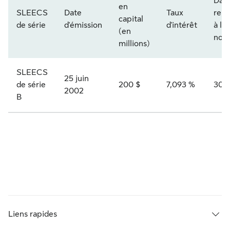
Date
en
SLEECS
Date
Taux
rem
capital
de série
d'émission
d'intérêt
à la
(en
nom
millions)
SLEECS
25 juin
de série
200 $
7,093 %
30 j
2002
B
Liens rapides