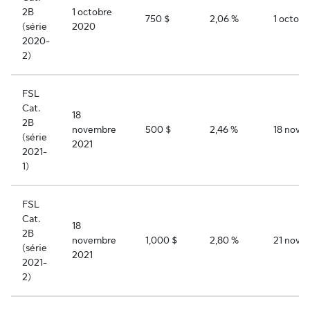
2B
1 octobre
750 $
2,06 %
1 octob
(série
2020
2020-
2)
FSL
Cat.
18
2B
novembre
500 $
2,46 %
18 nove
(série
2021
2021-
1)
FSL
Cat.
18
2B
novembre
1,000 $
2,80 %
21 nove
(série
2021
2021-
2)