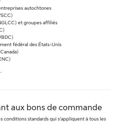
)
entreprises autochtones
IWSCC)
GLCC) et groupes affiliés
C)
NVBDC)
ement fédéral des États-Unis
 Canada)
BENC)
.
uant aux bons de commande
s conditions standards qui s’appliquent à tous les