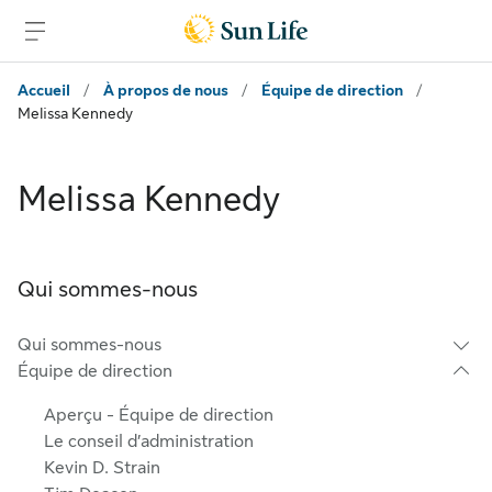
Passer au contenu principal
Passer au pied de page
Accueil
/
À propos de nous
/
Équipe de direction
/
Melissa Kennedy
Melissa Kennedy
Qui sommes-nous
Qui sommes-nous
Équipe de direction
Aperçu - Équipe de direction
Le conseil d’administration
Kevin D. Strain