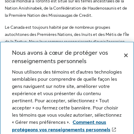
social mondial à Toronto est situé sur les terres ancestrales de la
Nation Anishinabek, de la Confédération de Haudenosaunis et de
la Première Nation des Mississaugas de Credit.
Le Canada est toujours habité par de nombreux groupes
autochtones des Premières Nations, des Inuits et des Métis de l’Île
de la Tortue. Nous leur sommes reconnaissants d’avoir l’occasion
de travailler sur ce territoire. Ce message vise à encourager le
Nous avons à cœur de protéger vos
respect des premiers habitants et à reconnaître l’oppression des
renseignements personnels
peuples autochtones. De plus, il reflète l’engagement de la Sun
Life à l’égard des communautés autochtones et de ses employés
Nous utilisons des témoins et d’autres technologies
qui font partie de ces communautés.
semblables pour comprendre de quelle façon les
gens naviguent sur notre site, améliorer votre
© Sun Life du Canada, compagnie d'assurance-vie. Tous
expérience et vous présenter du contenu
droits réservés.
pertinent. Pour accepter, sélectionnez « Tout
accepter » ou fermez cette bannière. Pour choisir
les témoins que vous voulez autoriser, sélectionnez
Notice juridique
Confidentialité
« Gérer mes préférences ».
Comment nous
protégeons vos renseignements personnels
Paramètres des témoins
Sécurité