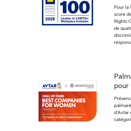
Pour la 
score de
Rights 
de quatr
discrimi
responsa
Palma
pour 
Présenc
palmarè
d’Avtar
catégori