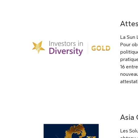
Attes
La Sun L
Pour obt
politiqu
pratique
16 entre
nouveau
attestat
Asia
Les Sol