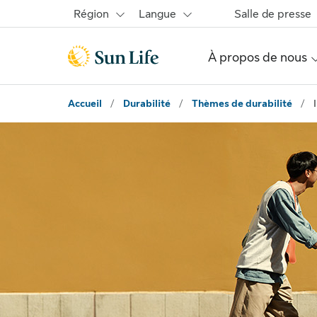
Passer au contenu principal
Passer au pied de page
Région
Langue
Salle de presse
À propos de nous
Accueil
/
Durabilité
/
Thèmes de durabilité
/