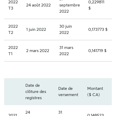
2022
0,229811
i
u
é
-
24 août 2022
septembre
0
T3
$
2022
e
m
e
A
2
A
u
s
c
6
2022
30 juin
,
l
à
t
1 juin 2022
0,173773 $
T2
2022
s
a
d
i
é
t
i
o
2022
31 mars
2 mars 2022
0,141719 $
r
i
v
n
T1
2022
i
f
i
s
e
d
d
p
1
e
e
r
S
Date de
1
c
n
i
L
Date de
Montant
clôture des
Année et trimestre
versement
($ CA)
Q
a
d
v
F
registres
R
t
e
i
.
2
é
n
l
P
24
31
2021
0,148523