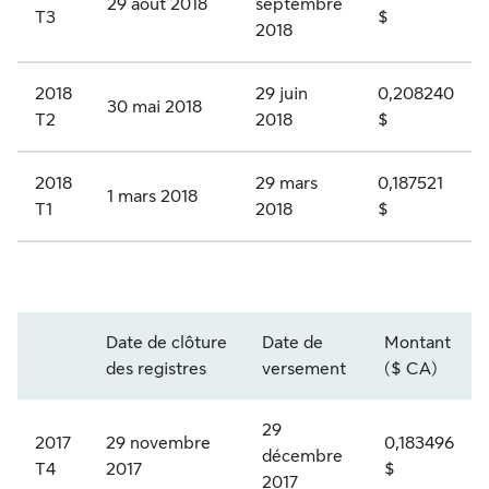
29 août 2018
septembre
A
A
u
s
T3
$
2018
c
,
l
à
t
s
a
d
2018
29 juin
0,208240
30 mai 2018
i
T2
2018
$
é
t
i
o
r
i
v
n
2018
29 mars
0,187521
i
f
i
1 mars 2018
T1
2018
$
s
e
d
d
p
1
e
e
r
1
c
n
S
i
Q
a
d
Date de clôture
Date de
Montant
L
v
R
t
e
Année et trimestre
des registres
versement
($ CA)
F
i
2
é
n
.
l
29
0
g
o
2017
29 novembre
0,183496
P
décembre
é
T4
2017
$
2
o
n
2017