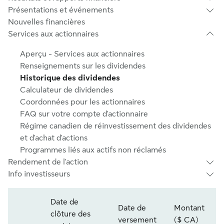
Présentations et événements
Nouvelles financières
Services aux actionnaires
Aperçu - Services aux actionnaires
Renseignements sur les dividendes
Historique des dividendes
Calculateur de dividendes
Coordonnées pour les actionnaires
FAQ sur votre compte d'actionnaire
Régime canadien de réinvestissement des dividendes
et d'achat d'actions
Programmes liés aux actifs non réclamés
Rendement de l'action
Info investisseurs
S
Date de
L
Date de
Montant
clôture des
Année et trimestre
versement
($ CA)
F