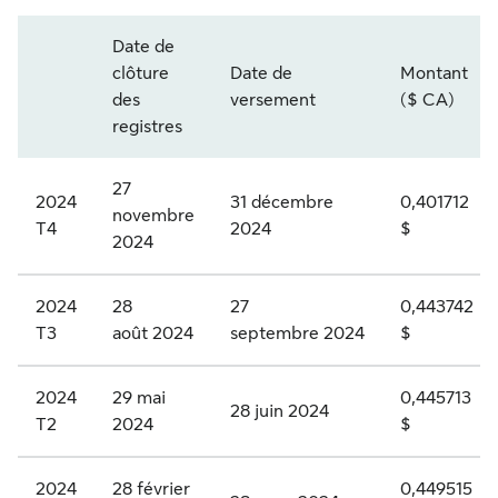
r
S
v
Date de
i
L
i
clôture
Date de
Montant
v
F
Année et trimestre
d
des
versement
($ CA)
i
.
registres
e
l
P
n
27
é
R
2024
31 décembre
0,401712
d
novembre
T4
2024
$
g
.
e
2024
i
K
n
é
-
2024
28
27
0,443742
o
T3
août 2024
septembre 2024
$
e
A
n
s
c
c
2024
29 mai
0,445713
à
t
28 juin 2024
u
T2
2024
$
d
i
m
i
o
2024
28 février
0,449515
u