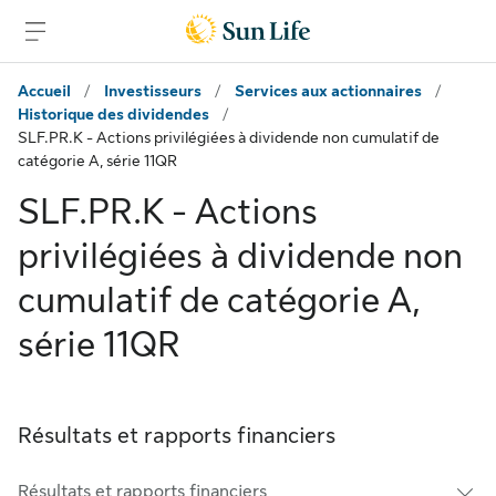
Passer au contenu principal
Passer au pied de page
Accueil
/
Investisseurs
/
Services aux actionnaires
/
Historique des dividendes
/
SLF.PR.K - Actions privilégiées à dividende non cumulatif de
catégorie A, série 11QR
SLF.PR.K - Actions
privilégiées à dividende non
cumulatif de catégorie A,
série 11QR
Résultats et rapports financiers
Résultats et rapports financiers