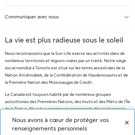
d
e
r
1
e
c
i
Q
Communiquer avec nous
n
a
v
R
d
t
i
2
La vie est plus radieuse sous le soleil
e
é
l
0
n
g
é
1
Nous reconnaissons que la Sun Life exerce ses activités dans de
o
o
g
nombreux territoires et régions visées par un traité. Notre siège
9
n
social mondial à Toronto est situé sur les terres ancestrales de la
r
i
Nation Anishinabek, de la Confédération de Haudenosaunis et de
c
i
é
la Première Nation des Mississaugas de Credit.
u
e
e
Le Canada est toujours habité par de nombreux groupes
m
A
s
autochtones des Premières Nations, des Inuits et des Métis de l’Île
u
,
à
de la Tortue. Nous leur sommes reconnaissants d’avoir l’occasion
l
de travailler sur ce territoire. Ce message vise à encourager le
s
d
Nous avons à cœur de protéger vos
respect des premiers habitants et à reconnaître l’oppression des
a
renseignements personnels
é
i
peuples autochtones. De plus, il reflète l’engagement de la Sun