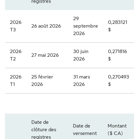
registres
.
P
29
2026
0,283121
26 août 2026
septembre
R
T3
$
2026
.
K
2026
30 juin
0,271816
27 mai 2026
-
T2
2026
$
A
2026
25 février
31 mars
0,270493
c
T1
2026
2026
$
t
i
o
S
n
Date de
L
Date de
Montant
s
clôture des
Année et trimestre
versement
($ CA)
F
p
registres