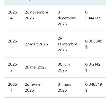
.
r
P
2025
26 novembre
31
0.
i
T4
2025
decembre
304419 $
R
v
2025
.
i
K
l
29
2025
0.303348
-
27 août 2025
septembre
é
T3
$
2025
A
g
c
i
2025
30 juin
0,312142
t
28 mai 2025
é
T2
2025
$
i
e
o
2025
26 février
31 mars
0,348349
s
n
T1
2025
2025
$
à
s
d
p
i