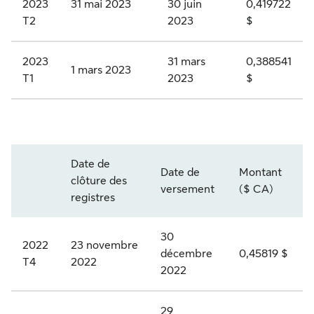
2023
31 mai 2023
30 juin
0,419722
l
à
t
i
T2
2023
$
a
d
i
e
t
i
o
2023
31 mars
0,388541
A
1 mars 2023
i
v
n
T1
2023
$
,
f
i
s
s
d
d
p
é
e
e
r
S
r
Date de
c
n
i
L
Date de
Montant
i
clôture des
Année et trimestre
versement
($ CA)
a
d
v
F
e
registres
t
e
i
.
1
é
n
l
P
30
1
2022
23 novembre
décembre
0,45819 $
g
o
é
R
T4
2022
Q
2022
o
n
g
.
R
r
c
i
K
2
29