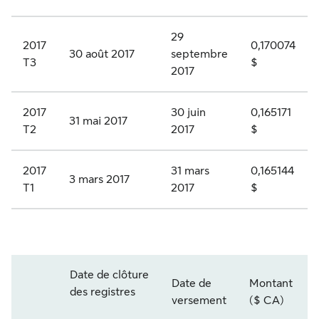
R
g
1
r
c
.
i
i
u
29
K
2017
0,170074
é
30 août 2017
septembre
e
m
T3
$
-
2017
e
A
u
A
s
,
l
2017
30 juin
0,165171
c
à
31 mai 2017
s
a
T2
2017
$
t
d
é
t
i
i
r
i
2017
31 mars
0,165144
3 mars 2017
o
v
T1
2017
$
i
f
n
i
e
d
s
d
1
e
p
e
S
1
c
r
Date de clôture
n
L
Date de
Montant
Q
a
des registres
i
Année et trimestre
versement
($ CA)
d
F
R
t