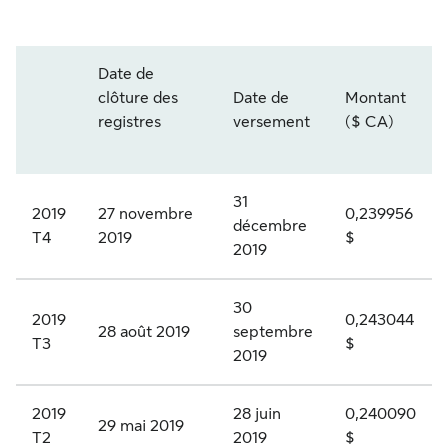
e
d
d
p
1
e
e
r
S
Date de
1
c
n
i
L
clôture des
Date de
Montant
Q
a
d
v
F
Année et trimestre
registres
versement
($ CA)
R
t
e
i
.
2
é
n
l
P
31
0
g
o
é
R
2019
27 novembre
0,239956
décembre
T4
2019
$
2
o
n
g
.
2019
3
r
c
i
K
i
u
é
-
30
2019
0,243044
28 août 2019
septembre
e
m
e
A
T3
$
2019
A
u
s
c
,
l
à
t
2019
28 juin
0,240090
29 mai 2019
s
a
d
i
T2
2019
$