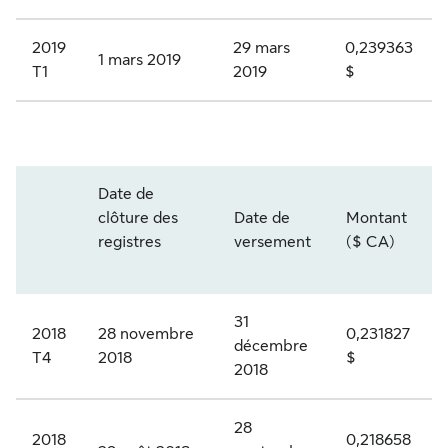
é
t
i
o
r
i
v
n
2019
29 mars
0,239363
1 mars 2019
T1
2019
$
i
f
i
s
e
d
d
p
1
e
e
r
S
1
c
n
i
Date de
L
Q
a
d
v
clôture des
Date de
Montant
F
R
t
e
i
Année et trimestre
registres
versement
($ CA)
.
2
é
n
l
P
0
g
o
é
31
R
2018
28 novembre
0,231827
2
o
n
g
décembre
T4
2018
$
.
2
r
c
i
2018
K
i
u
é
-
28
e
m
e
2018
0,218658