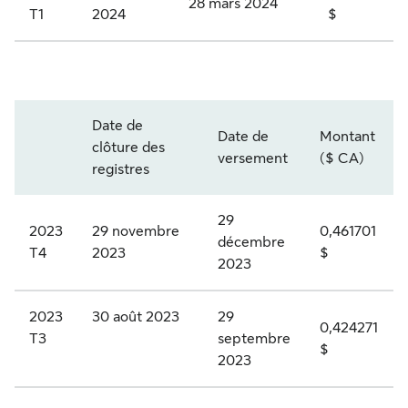
28 mars 2024
v
n
T1
2024
$
l
i
s
a
d
p
t
e
r
S
i
Date de
n
i
L
Date de
Montant
f
clôture des
Année et trimestre
versement
($ CA)
d
v
F
d
registres
e
i
.
e
n
l
P
29
c
2023
29 novembre
0,461701
décembre
o
é
R
T4
2023
$
a
2023
n
g
.
t
c
i
K
é
2023
30 août 2023
29
0,424271
u
é
-
T3
septembre
g
$
2023
m
e
A
o
u
s
c
r