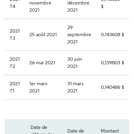
novembre
décembre
0
g
o
é
R
T4
$
2021
2021
2
o
n
g
.
5
r
c
i
K
29
2021
i
u
é
-
25 août 2021
septembre
0,143608 $
T3
2021
e
m
e
A
A
u
s
c
2021
30 juin
,
l
à
t
26 mai 2021
0,139803 $
T2
2021
s
a
d
i
é
t
i
o
2021
1er mars
31 mars
0,140486 $
r
i
v
n
T1
2021
2021
i
f
i
s
e
d
d
p
1
e
e
r
S
Date de
1
c
n
i
L
Date de
Montant