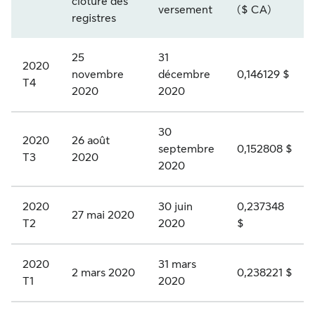
clôture des
Année et trimestre
versement
($ CA)
Q
a
d
v
F
registres
R
t
e
i
.
2
é
n
l
P
25
31
2020
novembre
décembre
0,146129 $
0
g
o
é
R
T4
2020
2020
2
o
n
g
.
4
r
c
i
K
30
2020
26 août
i
u
é
-
septembre
0,152808 $
T3
2020
2020
e
m
e
A
A
u
s
c
2020
30 juin
0,237348
,
l
à
t
27 mai 2020
T2
2020
$
s
a
d
i
é
t
i
o
2020
31 mars
2 mars 2020
0,238221 $
r
i
v
n
T1
2020
i
f
i
s