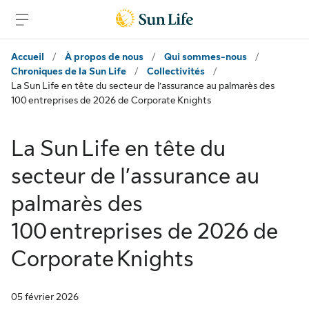
Passer au contenu principal
Passer au pied de page
Accueil
/
À propos de nous
/
Qui sommes-nous
/
Chroniques de la Sun Life
/
Collectivités
/
La Sun Life en tête du secteur de l’assurance au palmarès des
100 entreprises de 2026 de Corporate Knights
La Sun Life en tête du
secteur de l’assurance au
palmarès des
100 entreprises de 2026 de
Corporate Knights
05 février 2026