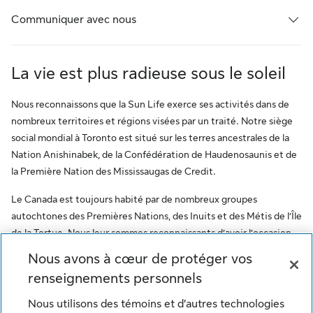
Communiquer avec nous
La vie est plus radieuse sous le soleil
Nous reconnaissons que la Sun Life exerce ses activités dans de
nombreux territoires et régions visées par un traité. Notre siège
social mondial à Toronto est situé sur les terres ancestrales de la
Nation Anishinabek, de la Confédération de Haudenosaunis et de
la Première Nation des Mississaugas de Credit.
Le Canada est toujours habité par de nombreux groupes
autochtones des Premières Nations, des Inuits et des Métis de l’Île
de la Tortue. Nous leur sommes reconnaissants d’avoir l’occasion
de travailler sur ce territoire. Ce message vise à encourager le
Nous avons à cœur de protéger vos
respect des premiers habitants et à reconnaître l’oppression des
renseignements personnels
peuples autochtones. De plus, il reflète l’engagement de la Sun
Life à l’égard des communautés autochtones et de ses employés
Nous utilisons des témoins et d’autres technologies