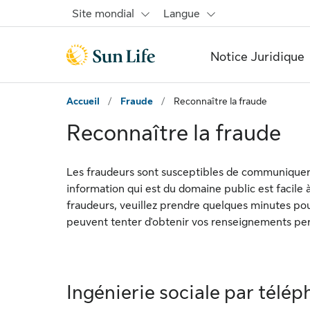
Passer au contenu principal
Passer au pied de page
Site mondial
Langue
Notice Juridique
Accueil
/
Fraude
/
Reconnaître la fraude
Reconnaître la fraude
Les fraudeurs sont susceptibles de communiquer 
information qui est du domaine public est facile 
fraudeurs, veuillez prendre quelques minutes po
peuvent tenter d'obtenir vos renseignements pe
Ingénierie sociale par télé