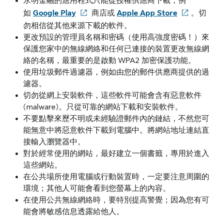
永明金融的應用程式只能從授權供應商下載，例
如
Google Play
商店或
Apple App Store
。切
勿相信從其他來源下載的軟件。
更改預設的管理員名稱和密碼（使用高強度密碼！）來
保護您家中的無線網絡和任何已連接的裝置更改無線網
絡的名稱，最重要的是啟動 WPA2 加密保護功能。
使用垃圾郵件過濾器，例如由您的郵件供應商提供的過
濾器。
切勿從網上安裝軟件，這些軟件可能會含有惡意軟件
(malware)。只從可靠的網站下載和安裝軟件。
不要點擊來歷不明或未經驗證郵件內的鏈結，不然您可
能無意中將惡意軟件下載到電腦中。將網站地址連結直
接輸入瀏覽器中。
對於經常使用的網站，最好建立一個書籤，專用於進入
這些網站。
在公共場所使用電腦或行動裝置時，一定要注意周圍的
環境；其他人可能會看到您螢幕上的內容。
在使用公共無線網絡時，要特別提高警覺；因為您有可
能會將敏感信息透露給他人。